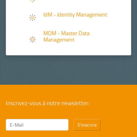
IdM - Identity Management
MDM - Master Data
Management
Inscrivez-vous à notre newsletter:
S'inscrire