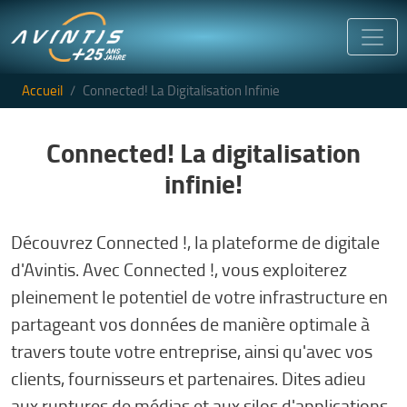
Aller au contenu principal
Accueil
Connected! La Digitalisation Infinie
Connected! La digitalisation
infinie!
Découvrez Connected !, la plateforme de digitale
d'Avintis. Avec Connected !, vous exploiterez
pleinement le potentiel de votre infrastructure en
partageant vos données de manière optimale à
travers toute votre entreprise, ainsi qu'avec vos
clients, fournisseurs et partenaires. Dites adieu
aux ruptures de médias et aux silos d'applications