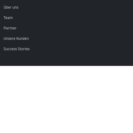
Über uns
Team
Partner
Unsere Kunden
Success Stories
WSO2
Über WSO2
WSO2 Produkte
Add-ons für WSO2
iPaaS -integration Platform as a Service