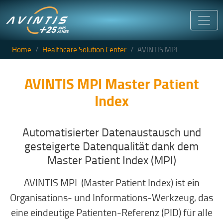
Direkt zum Inhalt
Home
Healthcare Solution Center
AVINTIS MPI
AVINTIS
MPI
Master Patient
Index
Automatisierter Datenaustausch und
gesteigerte Datenqualität dank dem
Master Patient Index (MPI)
AVINTIS MPI (Master Patient Index) ist ein
Organisations- und Informations-Werkzeug, das
eine eindeutige Patienten-Referenz (PID) für alle