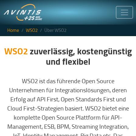
Direkt zum Inhalt
Home
WSO2
Über WSO2
WSO2
zuverlässig, kostengünstig
und flexibel
WSO2 ist das führende Open Source
Unternehmen für Integrationslösungen, deren
Erfolg auf API First, Open Standards First und
Cloud First-Strategien basiert. WSO2 bietet eine
komplette Open Source Plattform für API-
Management, ESB, BPM, Streaming Integration,
IoT, Identity Management, Big Data etc. Das